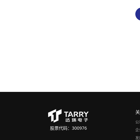
公
股票代码：300976
企
发