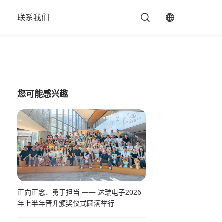
联系我们
您可能感兴趣
正向正念、勇于担当 —— 达瑞电子2026
年上半年晋升颁奖仪式圆满举行