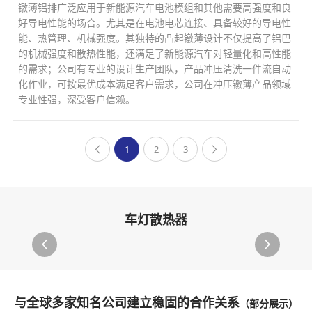
镦薄铝排广泛应用于新能源汽车电池模组和其他需要高强度和良
好导电性能的场合。尤其是在电池电芯连接、具备较好的导电性
能、热管理、机械强度。其独特的凸起镦薄设计不仅提高了铝巴
的机械强度和散热性能，还满足了新能源汽车对轻量化和高性能
的需求；公司有专业的设计生产团队，产品冲压清洗一件流自动
化作业，可按最优成本满足客户需求，公司在冲压镦薄产品领域
专业性强，深受客户信赖。
1
2
3
车灯散热器
与全球多家知名公司建立稳固的合作关系
（部分展示）