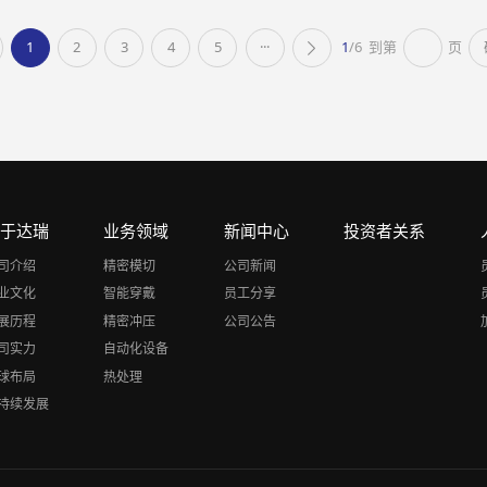
1
2
3
4
5
···
1
/6
到第
页
关于达瑞
业务领域
新闻中心
投资者关系
司介绍
精密模切
公司新闻
业文化
智能穿戴
员工分享
展历程
精密冲压
公司公告
司实力
自动化设备
球布局
热处理
持续发展