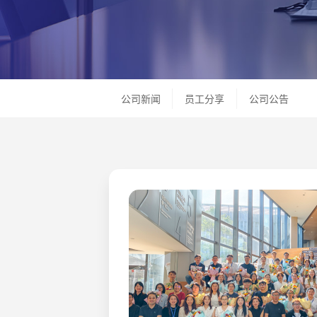
公司新闻
员工分享
公司公告
2023.04.07
冲突矿物采购政策
RBA(原EICC)指出，部分金属矿产已成
的主要财源，用来交易军火、延续其与政府