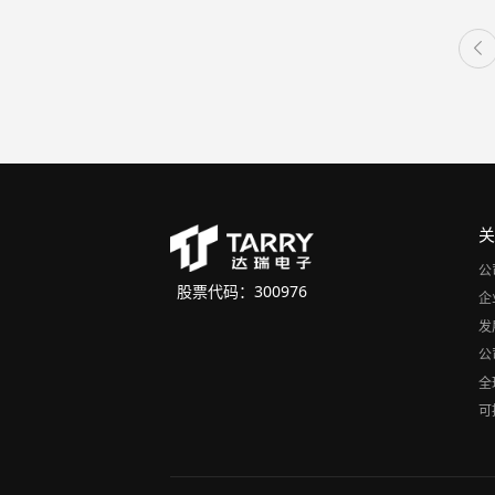
公
股票代码：300976
企
发
公
全
可