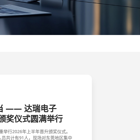
2026.05.25
 —— 达瑞电子
爱在达瑞 家期有约 | 2026年达瑞电子家
升颁奖仪式圆满举行
庭开放日
重举行2026年上半年晋升颁奖仪式。
为拉近企业与员工家庭的距离
人员共计有91人，现场对东莞地区集中
莞总部温情开启2026年“