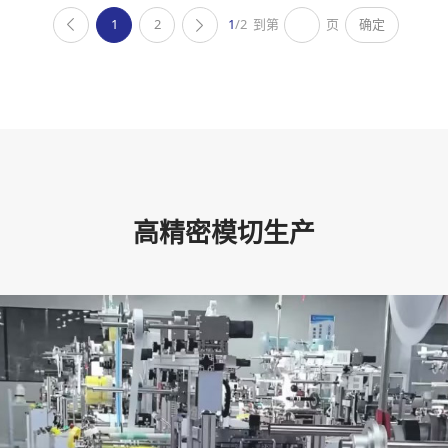
1
2
1
/2
到第
页
确定
高精密模切生产