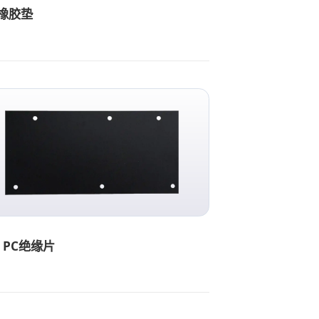
橡胶垫
P PC绝缘片