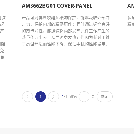
AMS662BG01 COVER-PANEL
AM
可减
产品可对屏幕模组起缓冲保护，能够吸收外部冲
多
起
击力，保护内部的精密原件；同时通过铜箔良好
精度
产
的热传导性，能迅速将内部发热元件工作产生的
，
热量传导出去，从而避免发热元件因为长时间处
可阻
于高温环境而性能下降，保证手机的性能稳定。
免
兼
1
1
/1
到第
页
确定